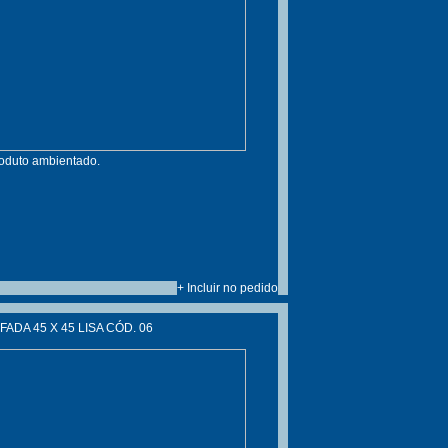
roduto ambientado.
+ Incluir no pedido
ADA 45 X 45 LISA CÓD. 06