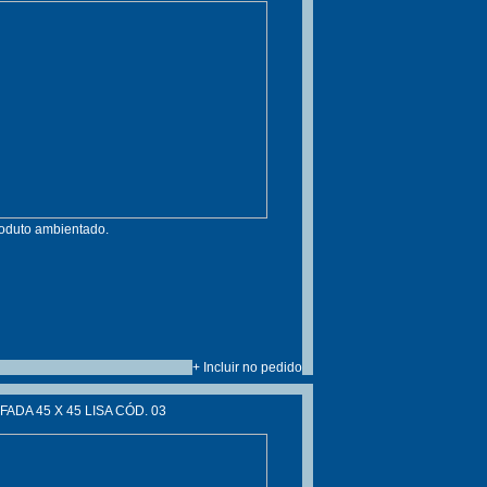
roduto ambientado.
+ Incluir no pedido
ADA 45 X 45 LISA CÓD. 03