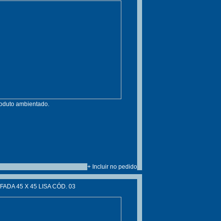
roduto ambientado.
+ Incluir no pedido
ADA 45 X 45 LISA CÓD. 03