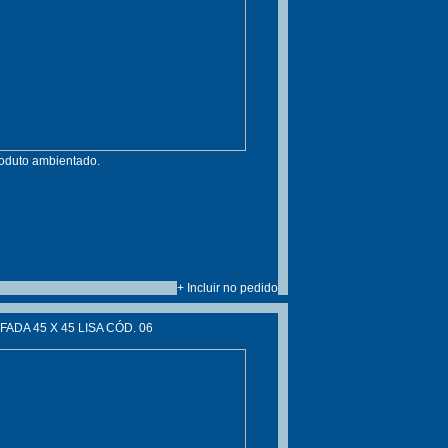
roduto ambientado.
+ Incluir no pedido
ADA 45 X 45 LISA CÓD. 06