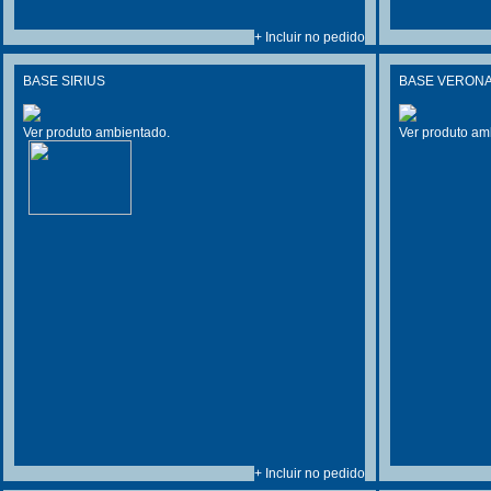
+ Incluir no pedido
BASE SIRIUS
BASE VERONA
Ver produto ambientado.
Ver produto am
+ Incluir no pedido