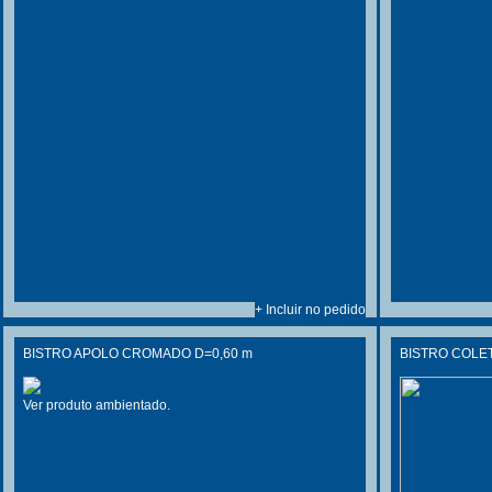
+ Incluir no pedido
BISTRO APOLO CROMADO D=0,60 m
BISTRO COLET
Ver produto ambientado.