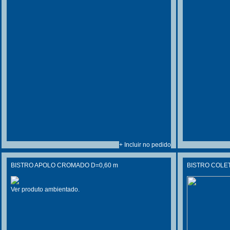
+ Incluir no pedido
BISTRO APOLO CROMADO D=0,60 m
BISTRO COLET
Ver produto ambientado.