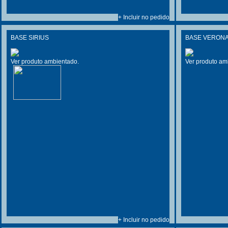
+ Incluir no pedido
BASE SIRIUS
BASE VERONA
Ver produto ambientado.
Ver produto am
+ Incluir no pedido