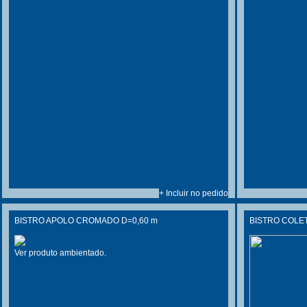
+ Incluir no pedido
BISTRO APOLO CROMADO D=0,60 m
BISTRO COLET
Ver produto ambientado.