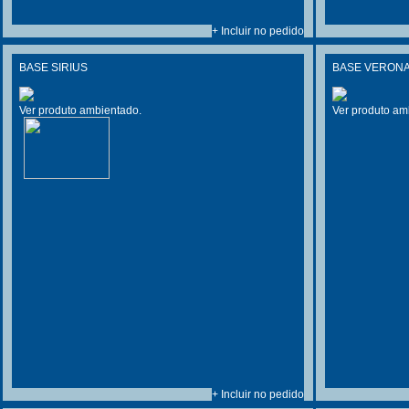
+ Incluir no pedido
BASE SIRIUS
BASE VERONA
Ver produto ambientado.
Ver produto am
+ Incluir no pedido