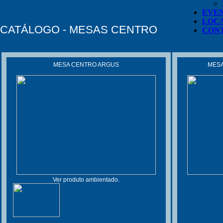
EVE
LOC
CATÁLOGO - MESAS CENTRO
CON
MESA CENTRO ARGUS
MESA
Ver produto ambientado.