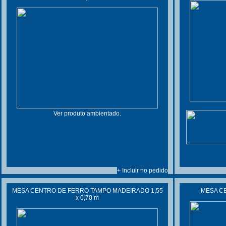
Ver produto ambientado.
+ Incluir no pedido
MESA CENTRO DE FERRO TAMPO MADEIRADO 1,55
MESA CE
x 0,70 m